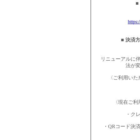
■
https:
■ 決済
リニューアルに
法が
〈ご利用いた
〈現在ご利
・ク
・QRコード決済（