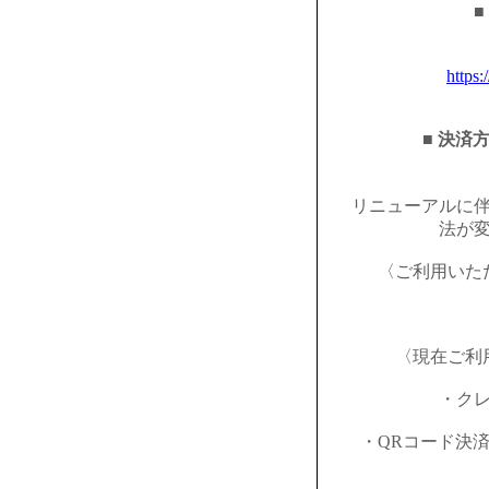
■
https:
■ 決済
リニューアルに
法が
〈ご利用いた
〈現在ご利
・ク
・QRコード決済（