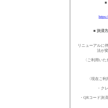
■
https:
■ 決済
リニューアルに
法が
〈ご利用いた
〈現在ご利
・ク
・QRコード決済（