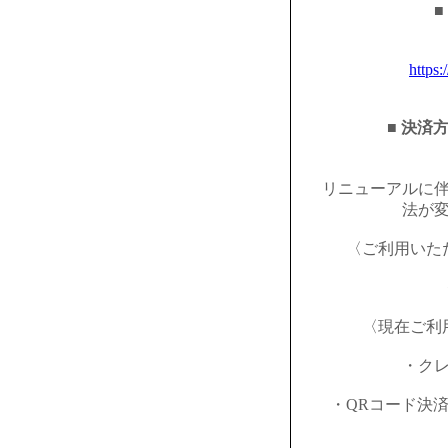
■
https:
■ 決済
リニューアルに
法が
〈ご利用いた
〈現在ご利
・ク
・QRコード決済（