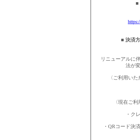
■
https:
■ 決済
リニューアルに
法が
〈ご利用いた
〈現在ご利
・ク
・QRコード決済（