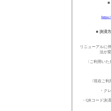
■
https:
■ 決済
リニューアルに
法が
〈ご利用いた
〈現在ご利
・ク
・QRコード決済（