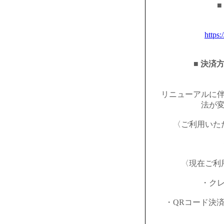
■
https:
■ 決済
リニューアルに
法が
〈ご利用いた
〈現在ご利
・ク
・QRコード決済（