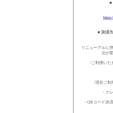
■
https:
■ 決済
リニューアルに
法が
〈ご利用いた
〈現在ご利
・ク
・QRコード決済（