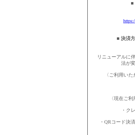
■
https:
■ 決済
リニューアルに
法が
〈ご利用いた
〈現在ご利
・ク
・QRコード決済（