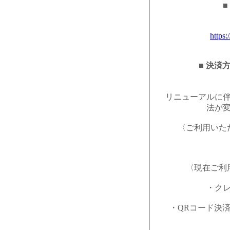
■
https:
■ 決済
リニューアルに
法が
〈ご利用いた
〈現在ご利
・ク
・QRコード決済（