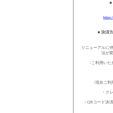
■
https:
■ 決済
リニューアルに
法が
〈ご利用いた
〈現在ご利
・ク
・QRコード決済（