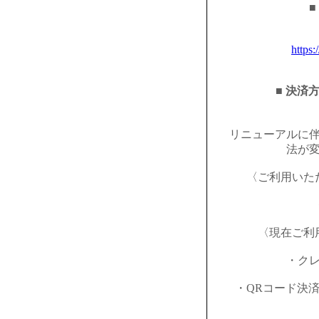
■
https:
■ 決済
リニューアルに
法が
〈ご利用いた
〈現在ご利
・ク
・QRコード決済（