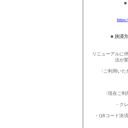
■
https:
■ 決済
リニューアルに
法が
〈ご利用いた
〈現在ご利
・ク
・QRコード決済（