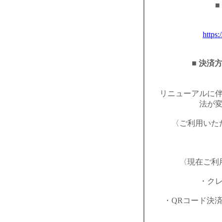
■
https:
■ 決済
リニューアルに
法が
〈ご利用いた
〈現在ご利
・ク
・QRコード決済（