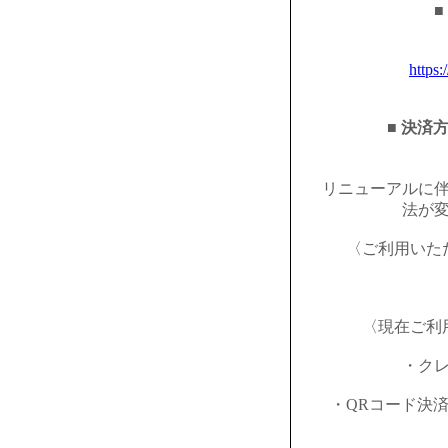
■
https:
■ 決済
リニューアルに
法が
〈ご利用いた
〈現在ご利
・ク
・QRコード決済（