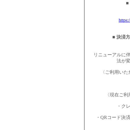
■
https:
■ 決済
リニューアルに
法が
〈ご利用いた
〈現在ご利
・ク
・QRコード決済（