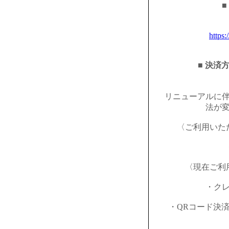
■
https:
■ 決済
リニューアルに
法が
〈ご利用いた
〈現在ご利
・ク
・QRコード決済（