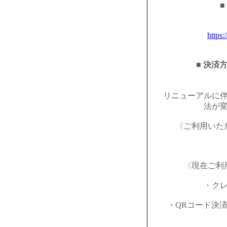
■
https:
■ 決済
リニューアルに
法が
〈ご利用いた
〈現在ご利
・ク
・QRコード決済（