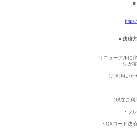
■
https:
■ 決済
リニューアルに
法が
〈ご利用いた
〈現在ご利
・ク
・QRコード決済（