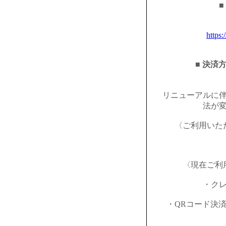
■
https:
■ 決済
リニューアルに
法が
〈ご利用いた
〈現在ご利
・ク
・QRコード決済（