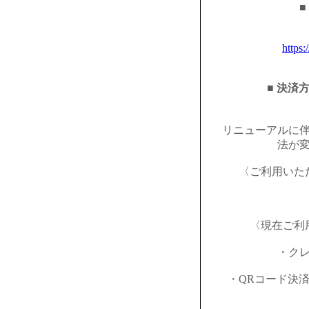
■
https:
■ 決済
リニューアルに
法が
〈ご利用いた
〈現在ご利
・ク
・QRコード決済（