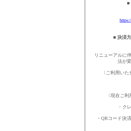
■
https:
■ 決済
リニューアルに
法が
〈ご利用いた
〈現在ご利
・ク
・QRコード決済（