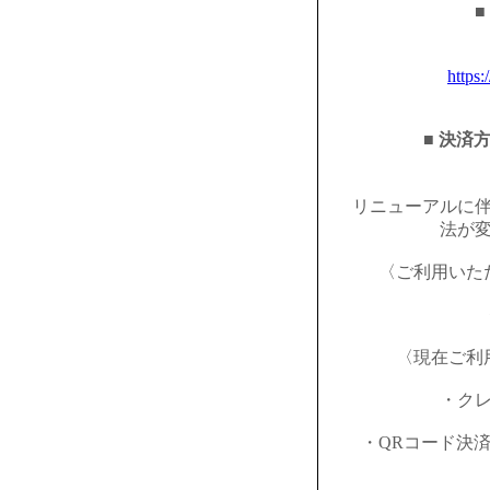
■
https:
■ 決済
リニューアルに
法が
〈ご利用いた
〈現在ご利
・ク
・QRコード決済（