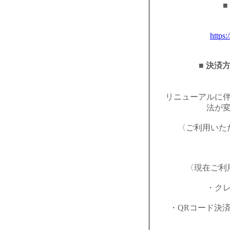
■
https:
■ 決済
リニューアルに
法が
〈ご利用いた
〈現在ご利
・ク
・QRコード決済（