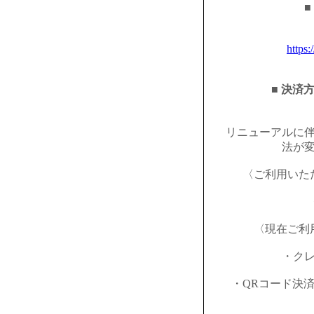
■
https:
■ 決済
リニューアルに
法が
〈ご利用いた
〈現在ご利
・ク
・QRコード決済（