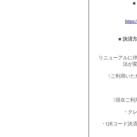
■
https:
■ 決済
リニューアルに
法が
〈ご利用いた
〈現在ご利
・ク
・QRコード決済（