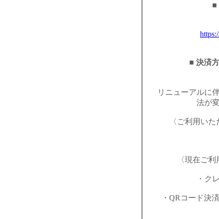
■
https:
■ 決済
リニューアルに
法が
〈ご利用いた
〈現在ご利
・ク
・QRコード決済（