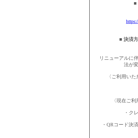
■
https:
■ 決済
リニューアルに
法が
〈ご利用いた
〈現在ご利
・ク
・QRコード決済（