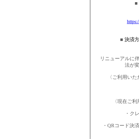
■
https:
■ 決済
リニューアルに
法が
〈ご利用いた
〈現在ご利
・ク
・QRコード決済（