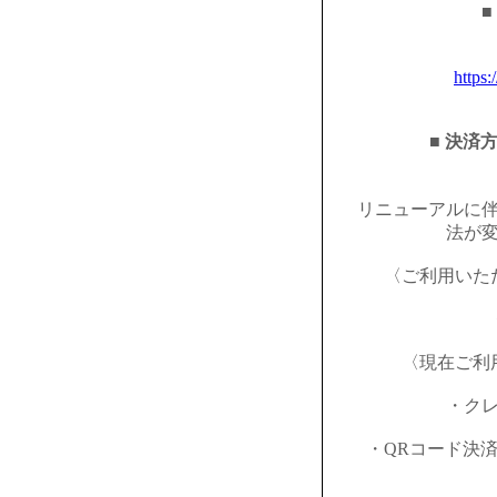
■
https:
■ 決済
リニューアルに
法が
〈ご利用いた
〈現在ご利
・ク
・QRコード決済（