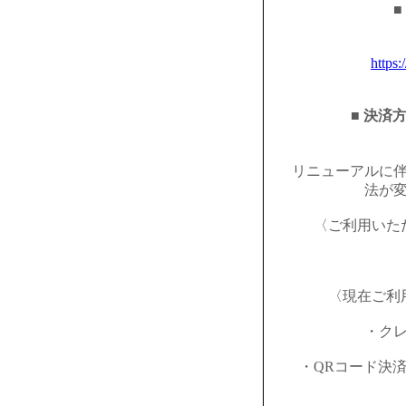
■
https:
■ 決済
リニューアルに
法が
〈ご利用いた
〈現在ご利
・ク
・QRコード決済（