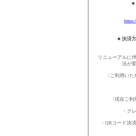
■
https:
■ 決済
リニューアルに
法が
〈ご利用いた
〈現在ご利
・ク
・QRコード決済（