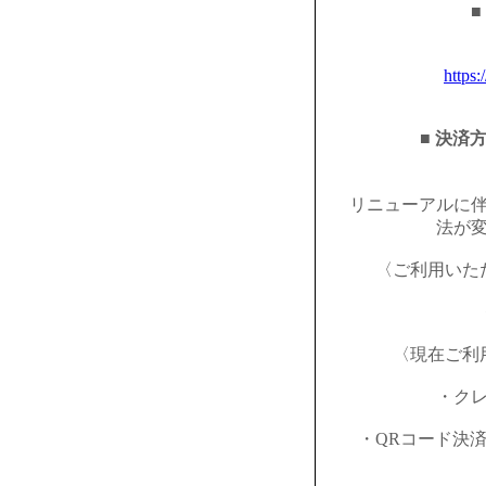
■
https:
■ 決済
リニューアルに
法が
〈ご利用いた
〈現在ご利
・ク
・QRコード決済（