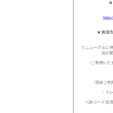
■
https:
■ 決済
リニューアルに
法が
〈ご利用いた
〈現在ご利
・ク
・QRコード決済（