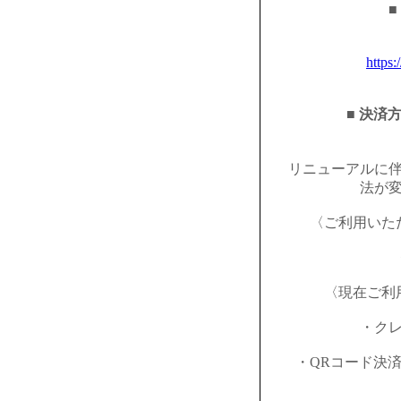
■
https:
■ 決済
リニューアルに
法が
〈ご利用いた
〈現在ご利
・ク
・QRコード決済（