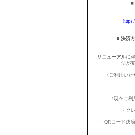
■
https:
■ 決済
リニューアルに
法が
〈ご利用いた
〈現在ご利
・ク
・QRコード決済（