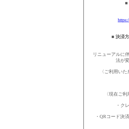
■
https:
■ 決済
リニューアルに
法が
〈ご利用いた
〈現在ご利
・ク
・QRコード決済（