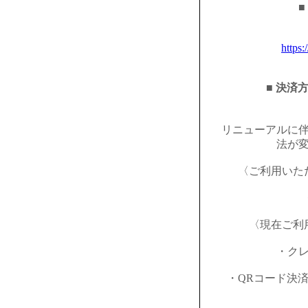
■
https:
■ 決済
リニューアルに
法が
〈ご利用いた
〈現在ご利
・ク
・QRコード決済（