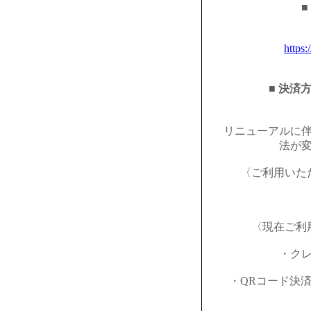
■
https:
■ 決済
リニューアルに
法が
〈ご利用いた
〈現在ご利
・ク
・QRコード決済（