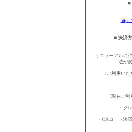
■
https:
■ 決済
リニューアルに
法が
〈ご利用いた
〈現在ご利
・ク
・QRコード決済（