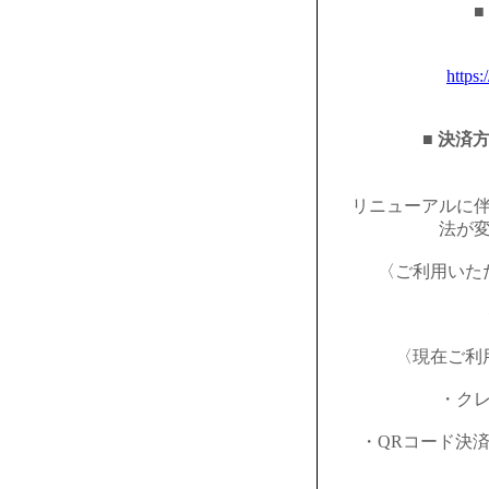
■
https:
■ 決済
リニューアルに
法が
〈ご利用いた
〈現在ご利
・ク
・QRコード決済（