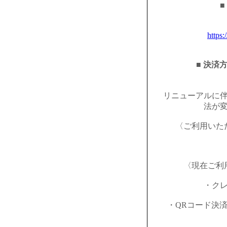
■
https:
■ 決済
リニューアルに
法が
〈ご利用いた
〈現在ご利
・ク
・QRコード決済（