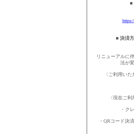
■
https:
■ 決済
リニューアルに
法が
〈ご利用いた
〈現在ご利
・ク
・QRコード決済（