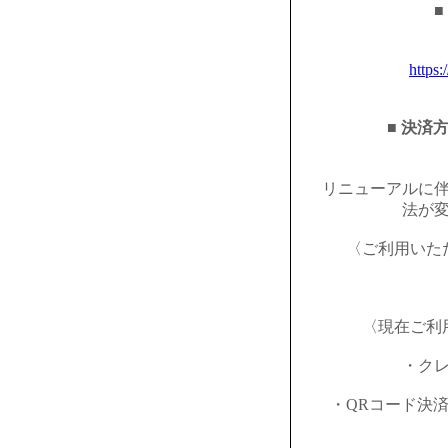
■
https:
■ 決済
リニューアルに
法が
〈ご利用いた
〈現在ご利
・ク
・QRコード決済（