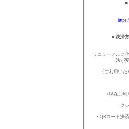
■
https:
■ 決済
リニューアルに
法が
〈ご利用いた
〈現在ご利
・ク
・QRコード決済（